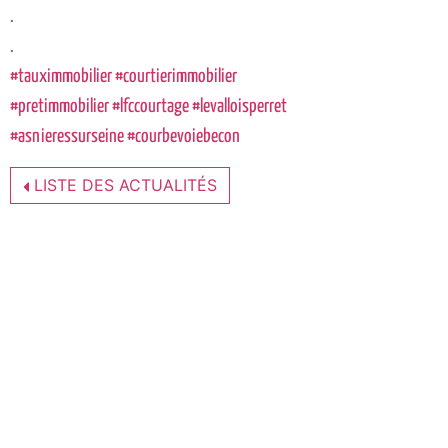
.
.
#tauximmobilier
#courtierimmobilier
#pretimmobilier
#lfccourtage
#levalloisperret
#asnieressurseine
#courbevoiebecon
LISTE DES ACTUALITÉS