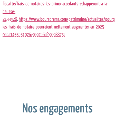
fiscalite/frais-de-notaires-les-primo-accedants-echapperont-a-la-
hausse-
2133426
,
https://www.boursorama.com/patrimoine/actualites/pourq
les-frais-de-notaire-pourraient-nettement-augmenter-en-2025-
0aba1455b51926e9a92b6cf09e98823c
Nos engagements