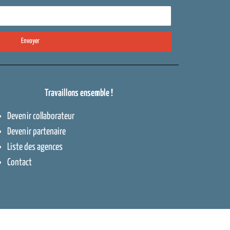
Envoyer
Travaillons ensemble !
Devenir collaborateur
Devenir partenaire
Liste des agences
Contact
ntions légales
–
Cookies
–
Plan de site