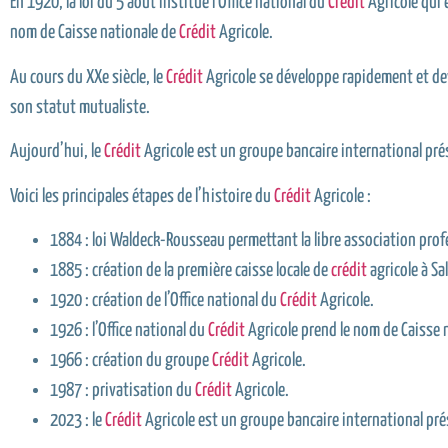
En 1920, la loi du 5 août institue l’Office national du
Crédit
Agricole qui 
nom de Caisse nationale de
Crédit
Agricole.
Au cours du XXe siècle, le
Crédit
Agricole se développe rapidement et dev
son statut mutualiste.
Aujourd’hui, le
Crédit
Agricole est un groupe bancaire international prés
Voici les principales étapes de l’histoire du
Crédit
Agricole :
1884 : loi Waldeck-Rousseau permettant la libre association profe
1885 : création de la première caisse locale de
crédit
agricole à Sa
1920 : création de l’Office national du
Crédit
Agricole.
1926 : l’Office national du
Crédit
Agricole prend le nom de Caisse 
1966 : création du groupe
Crédit
Agricole.
1987 : privatisation du
Crédit
Agricole.
2023 : le
Crédit
Agricole est un groupe bancaire international pr